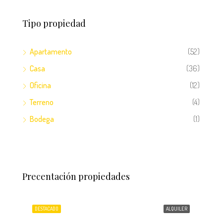
Tipo propiedad
Apartamento
(52)
Casa
(36)
Oficina
(12)
Terreno
(4)
Bodega
(1)
$1,800
$3,5
Precentación propiedades
Lomas del Guijarro Sur, Tegucigalpa, Distrito Central, Francisco Morazán, Honduras
ENTA
DESTACADO
ALQUILER
DES