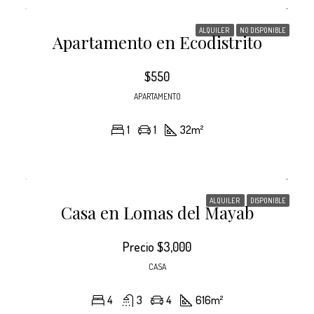
ALQUILER
NO DISPONIBLE
Apartamento en Ecodistrito
$550
APARTAMENTO
1
1
32
m²
ALQUILER
DISPONIBLE
Casa en Lomas del Mayab
Precio
$3,000
CASA
4
3
4
616
m²