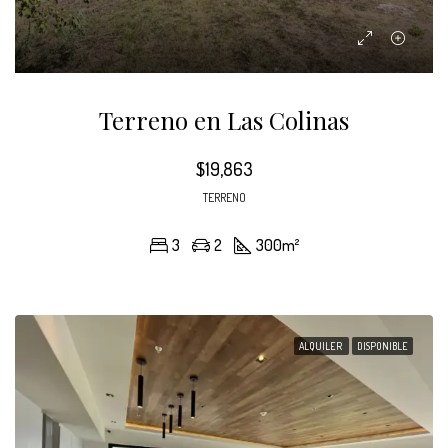
Terreno en Las Colinas
$19,863
TERRENO
3
2
300
m²
ALQUILER
DISPONIBLE