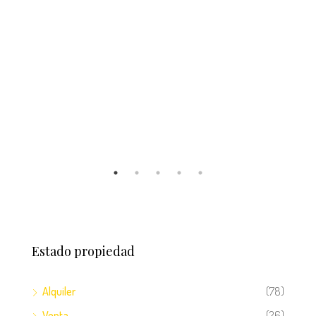
Lomas del Mayab, Distrito Morazán, Comayagüela, Tegucigalpa, Distrito Central, Francisco Morazán, 11100, Honduras
Estado propiedad
Alquiler
(78)
Venta
(26)