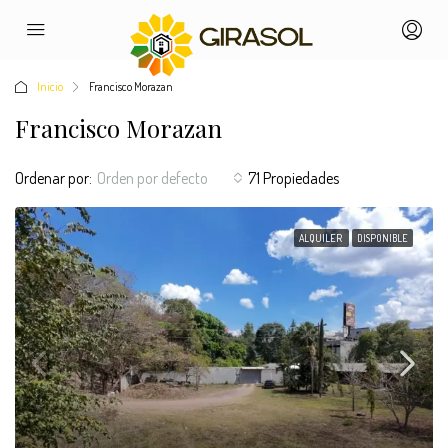
Inicio
Francisco Morazan
Francisco Morazan
Ordenar por:
Orden por defecto
71 Propiedades
ALQUILER
DISPONIBLE