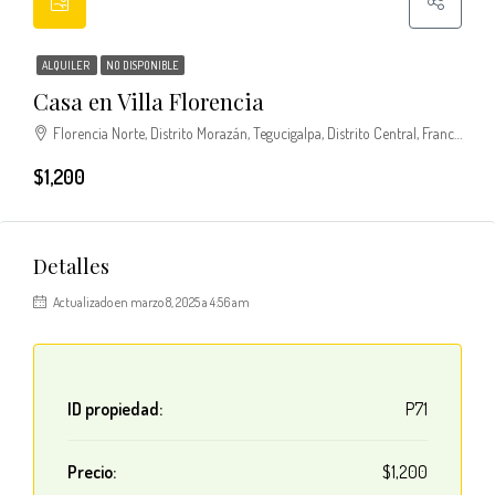
ALQUILER
NO DISPONIBLE
Casa en Villa Florencia
Florencia Norte, Distrito Morazán, Tegucigalpa, Distrito Central, Francisco Morazán, 11100, Honduras
$1,200
Detalles
Actualizado en marzo 8, 2025 a 4:56 am
ID propiedad:
P71
Precio:
$1,200