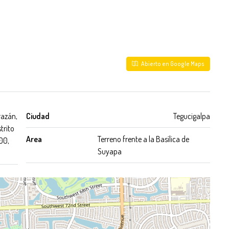
Abierto en Google Maps
razán,
Ciudad
Tegucigalpa
trito
Area
Terreno frente a la Basílica de
00,
Suyapa