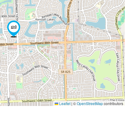
Leaflet
|
©
OpenStreetMap
contributors