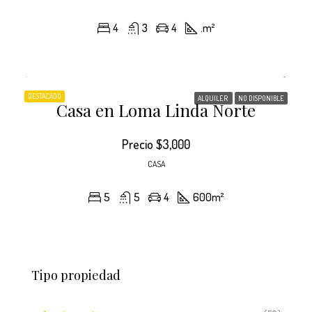
4
3
4
.
m²
DESTACADO
ALQUILER
NO DISPONIBLE
Casa en Loma Linda Norte
Precio
$3,000
CASA
5
5
4
600
m²
Tipo propiedad