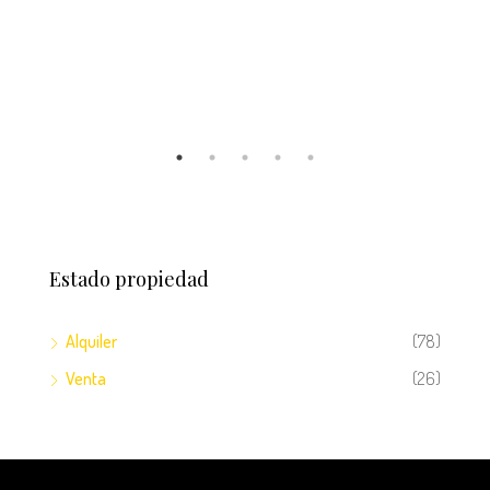
Lomas del Mayab, Distrito Morazán, Comayagüela, Tegucigalpa, Distrito Central, Francisco Morazán, 11100, Honduras
Estado propiedad
Alquiler
(78)
Venta
(26)