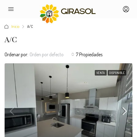
Inicio
A/C
A/C
Ordenar por:
Orden por defecto
7 Propiedades
VENTA
DISPONIBLE