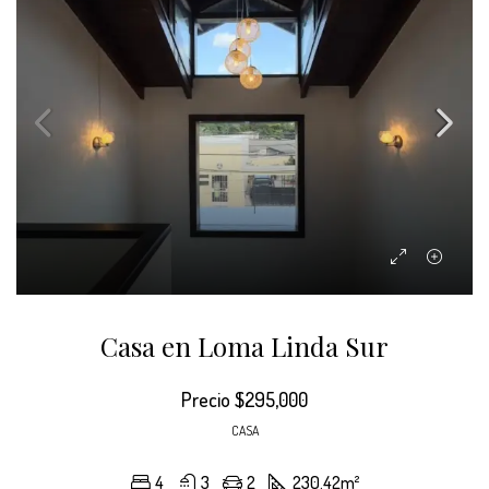
Casa en Loma Linda Sur
Precio
$295,000
CASA
4
3
2
230.42
m²