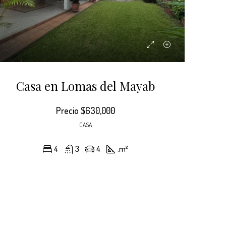
Casa en Lomas del Mayab
ER
DESTACADO
ALQUILER
DESTACADO
Precio
$630,000
CASA
4
3
4
.
m²
$3,500
$560,000
Lomas del Mayab, Distrito Morazán, Comayagüela, Tegucigalpa, Distrito Central, Francisco Morazán, 11100, Honduras
Lomas del Mayab, Distrito Morazán, Comayagüela, Tegucigalpa, Distrito Central, Francisco Morazán, 11100, Honduras