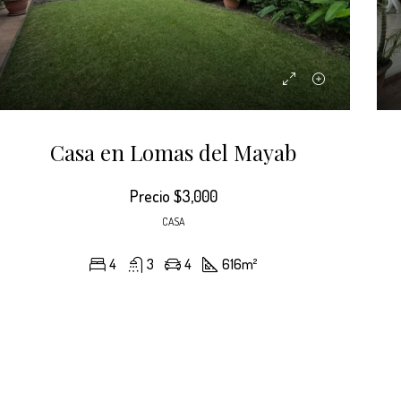
Casa en Lomas del Mayab
DO
ALQUILER
DESTACADO
ALQUIL
Precio
$3,000
CASA
4
3
4
616
m²
$4,500
La Hacienda, Distrito Morazán, Tegucigalpa, Distrito Central, Francisco Morazán, 04001, Honduras