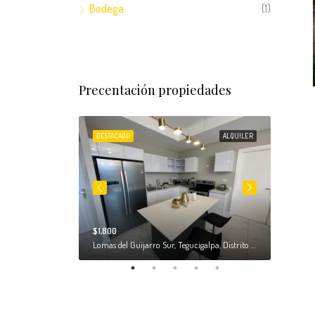
Bodega
(1)
Precentación propiedades
VENTA
DESTACADO
ALQUILER
DESTACA
$1,800
$3,500
Lomas del Mayab, Distrito Morazán, Comayagüela, Tegucigalpa, Distrito Central, Francisco Morazán, 11100, Honduras
Lomas del Guijarro Sur, Tegucigalpa, Distrito Central, Francisco Morazán, Honduras