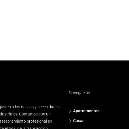
Navegación
ajusten a los deseos y necesidades
Apartamentos
industriales. Contamos con un
Casas
asesoramiento profesional en
a el final de la transacción.